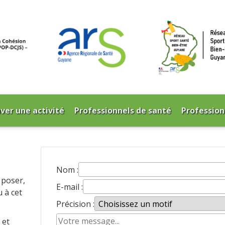
ver une activité
Professionnels de santé
Profession
Nom :
 poser,
E-mail :
u à cet
Précision :
 et